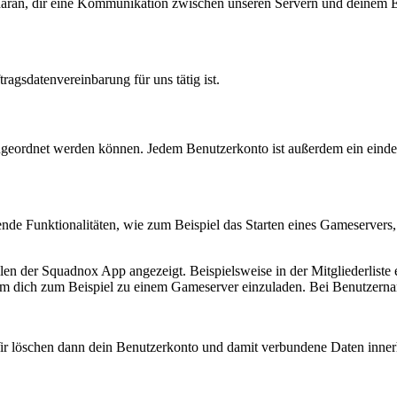
e daran, dir eine Kommunikation zwischen unseren Servern und deinem E
agsdatenvereinbarung für uns tätig ist.
zugeordnet werden können. Jedem Benutzerkonto ist außerdem ein ein
nde Funktionalitäten, wie zum Beispiel das Starten eines Gameservers, 
en der Squadnox App angezeigt. Beispielsweise in der Mitgliederlist
 dich zum Beispiel zu einem Gameserver einzuladen. Bei Benutzernam
ir löschen dann dein Benutzerkonto und damit verbundene Daten innerha