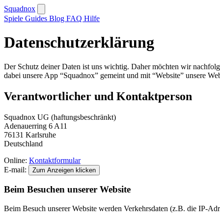
Squadnox
Spiele
Guides
Blog
FAQ
Hilfe
Daten­schutz­erklärung
Der Schutz deiner Daten ist uns wichtig. Daher möchten wir nachfol
dabei unsere App “Squadnox” gemeint und mit “Website” unsere Webs
Verantwortlicher und Kontaktperson
Squadnox UG (haftungsbeschränkt)
Adenauerring 6 A11
76131 Karlsruhe
Deutschland
Online:
Kontaktformular
E-mail:
Zum Anzeigen klicken
Beim Besuchen unserer Website
Beim Besuch unserer Website werden Verkehrsdaten (z.B. die IP-Adres