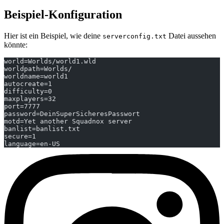
Beispiel-Konfiguration
Hier ist ein Beispiel, wie deine
Datei aussehen
serverconfig.txt
könnte:
world=Worlds/world1.wld
worldpath=Worlds/
worldname=world1
autocreate=1
difficulty=0
maxplayers=32
port=7777
password=DeinSuperSicheresPasswort
motd=Yet another Squadnox server
banlist=banlist.txt
secure=1
language=en-US