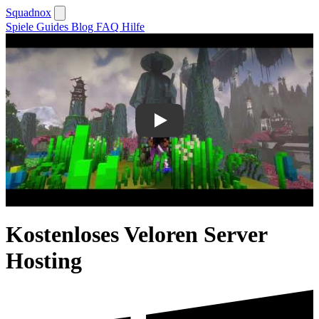
Squadnox
Spiele
Guides
Blog
FAQ
Hilfe
Play
Kostenloses Veloren Server
Hosting