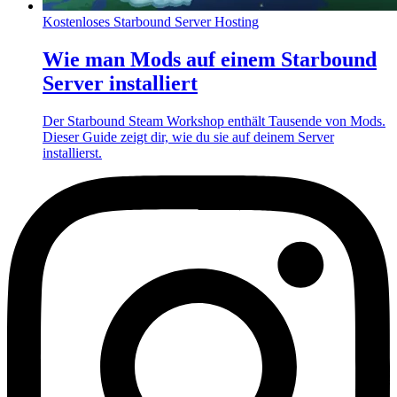
Kostenloses Starbound Server Hosting
Wie man Mods auf einem Starbound
Server installiert
Der Starbound Steam Workshop enthält Tausende von Mods.
Dieser Guide zeigt dir, wie du sie auf deinem Server
installierst.